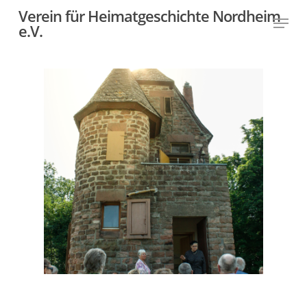
Skip
Verein für Heimatgeschichte Nordheim
Menu
to
e.V.
Close
main
Menu
content